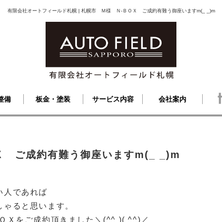
有限会社オートフィールド札幌 | 札幌市 Ｍ様 Ｎ-ＢＯＸ ご成約有難う御座いますm(_ _)m
整備
板金・塗装
サービス内容
会社案内
 ご成約有難う御座いますm(_ _)m
い人であれば
しゃると思います。
ＯＸをご成約頂きました＼(^
^ )( ^
^)／