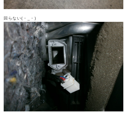
回らない(・_・)