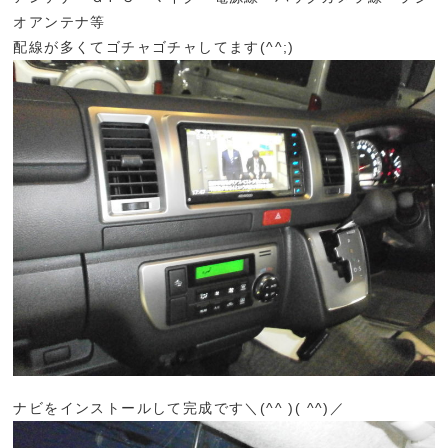
オアンテナ等
配線が多くてゴチャゴチャしてます(^^;)
ナビをインストールして完成です＼(^
^ )( ^
^)／