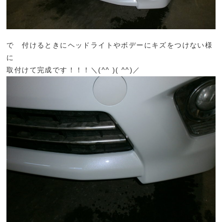
で 付けるときにヘッドライトやボデーにキズをつけない様
に
取付けて完成です！！！＼(^
^ )( ^
^)／