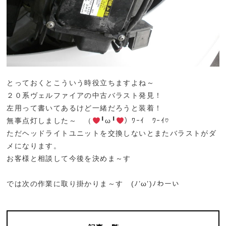
とっておくとこういう時役立ちますよね～
２０系ヴェルファイアの中古バラスト発見！
左用って書いてあるけど一緒だろうと装着！
無事点灯しました～ （
╹ω╹
）ﾜｰｲ ﾜｰｲ♡
ただヘッドライトユニットを交換しないとまたバラストがダ
メになります。
お客様と相談して今後を決めま～す
では次の作業に取り掛かりま～す (ﾉ’ω’)ﾉわーい