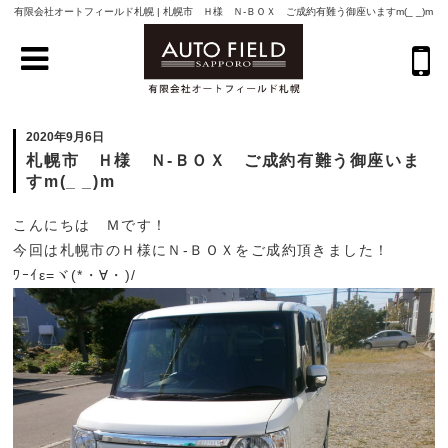
有限会社オートフィールド札幌 | 札幌市 Ｈ様 Ｎ-ＢＯＸ ご成約有難う御座いますm(_ _)m
2020年9月6日
札幌市 Ｈ様 Ｎ-ＢＯＸ ご成約有難う御座いま
すm(_ _)m
こんにちは Ｍです！
今回は札幌市のＨ様にＮ-ＢＯＸをご成約頂きました！
ﾜｰｲε=ヾ(*・∀・)/